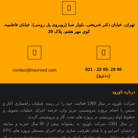
بان دکتر شریعتی، بلوار صبا (روبروی پل رومی)، خیابان فاطمیه،
کوی مهر هفتم، پلاک 39
contact@navrood.com
(10خط)
ود
شرکت ناورود در سال 1360 فعالیت خود را در زمینه عملیات راهسازی آغاز و
جام پروژه پتروشیمی تبریز وارد عرصه اجرای عملیات سیویل و
زیرزمینی در پروژه های نفت، گاز و پتروشیمی گردید.
در سال 1391، شرکت ناورود به پشتوانه بیش از 30 سال تجربه و سابقه
درخشان اجرایی و با هدف ظرفیت سازی برای اجرای مستقل پروژه های EPC
شکیل زیرمجموعه ای با نام شرکت مهندسی و توسعه ناورود نمود که