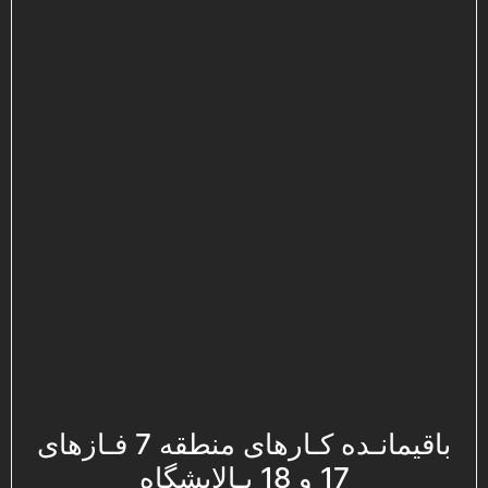
باقیمانـده کـارهای منطقه 7 فـازهای
17 و 18 پـالایشگاه