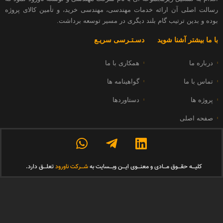
 آن ارائه خدمات مهندسی، مهندسی خرید، و تأمین کالای پروژه
ن ترتیب گام بلند دیگری در مسیر توسعه برداشت.
 آشنا شوید
دسـتـرسی سریـع
همکاری با ما
ا
گواهینامه ها
دستاوردها
لی
 حقـــوق مـــادی و معنـــوی ایـــن وبـــسایت به
شـــرکت ناورود
تعلـــق دارد.