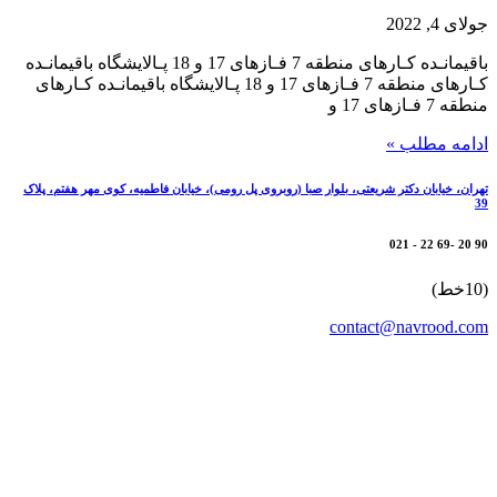
جولای 4, 2022
باقیمانـده کـارهای منطقه 7 فـازهای 17 و 18 پـالایشگاه باقیمانـده
کـارهای منطقه 7 فـازهای 17 و 18 پـالایشگاه باقیمانـده کـارهای
منطقه 7 فـازهای 17 و
ادامه مطلب »
تهران، خیابان دکتر شریعتی، بلوار صبا (روبروی پل رومی)، خیابان فاطمیه، کوی مهر هفتم، پلاک
39
90 20 -69 22 - 021
(10خط)
contact@navrood.com