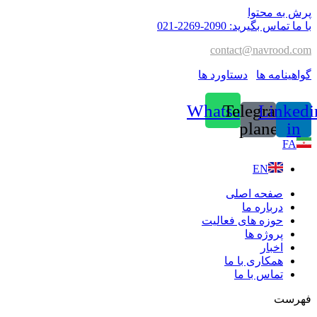
پرش به محتوا
با ما تماس بگیرید: 2090-2269-021
contact@navrood.com
گواهینامه ها
دستاورد ها
Whatsapp
Telegram-
Linkedi
plane
in
FA
EN
صفحه اصلی
درباره ما
حوزه های فعالیت
پروژه ها
اخبار
همکاری با ما
تماس با ما
فهرست