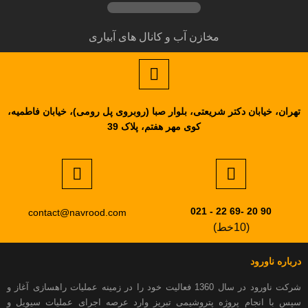
مخازن آب و کانال های آبیاری
تهران، خیابان دکتر شریعتی، بلوار صبا (روبروی پل رومی)، خیابان فاطمیه،
کوی مهر هفتم، پلاک 39
90 20 -69 22 - 021
contact@navrood.com
(10خط)
درباره ناورود
شرکت ناورود در سال 1360 فعالیت خود را در زمینه عملیات راهسازی آغاز و
سپس با انجام پروژه پتروشیمی تبریز وارد عرصه اجرای عملیات سیویل و